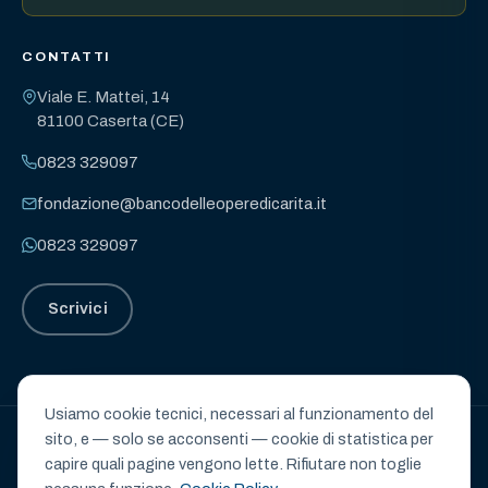
CONTATTI
Viale E. Mattei, 14
81100 Caserta (CE)
0823 329097
fondazione@bancodelleoperedicarita.it
0823 329097
Scrivici
Usiamo cookie tecnici, necessari al funzionamento del
sito, e — solo se acconsenti — cookie di statistica per
BANCO DELLE OPERE DI CARITÀ – ETS
capire quali pagine vengono lette. Rifiutare non toglie