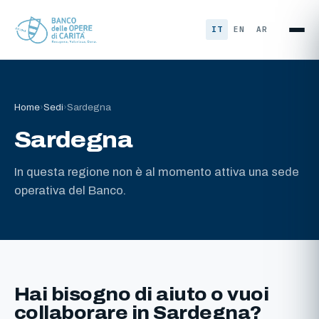
Vai al contenuto
IT
EN
AR
Home
›
Sedi
›
Sardegna
Sardegna
In questa regione non è al momento attiva una sede
operativa del Banco.
Hai bisogno di aiuto o vuoi
collaborare in Sardegna?