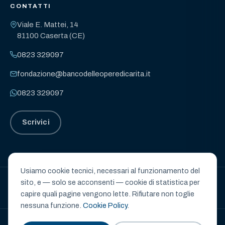
CONTATTI
Viale E. Mattei, 14
81100 Caserta (CE)
0823 329097
fondazione@bancodelleoperedicarita.it
0823 329097
Scrivici
Usiamo cookie tecnici, necessari al funzionamento del
sito, e — solo se acconsenti — cookie di statistica per
BANCO DELLE OPERE DI CARITÀ – ETS
capire quali pagine vengono lette. Rifiutare non toglie
nessuna funzione.
Cookie Policy
.