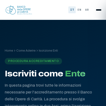
Vai al contenuto
IT
EN
AR
Home
Come Aderire
Iscrizione Enti
PROCEDURA ACCREDITAMENTO
Iscriviti come
Ente
In questa pagina trovi tutte le informazioni
necessarie per l'accreditamento presso il Banco
delle Opere di Carità. La procedura si svolge
interamente online in due fasi: prima l'iscrizione