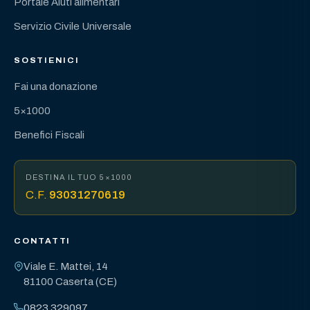
Portale Aiuti alimentari
Servizio Civile Universale
SOSTIENICI
Fai una donazione
5×1000
Benefici Fiscali
DESTINA IL TUO 5×1000
C.F.
93031270619
CONTATTI
Viale E. Mattei, 14
81100 Caserta (CE)
0823 329097