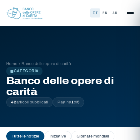
Vai al contenuto
IT
EN
AR
Home
Banco delle opere di carità
CATEGORIA
Banco delle opere di
carità
42
articoli pubblicati
Pagina
1
di
5
Tutte le notizie
Iniziative
Giornate mondiali