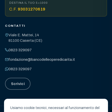
DESTINA IL TUO 5×1000
C.F.
93031270619
CONTATTI
Viale E. Mattei, 14
81100 Caserta (CE)
0823 329097
fondazione@bancodelleoperedicarita.it
0823 329097
Scrivici
Usiamo cookie tecnici, necessari al funzionamento del