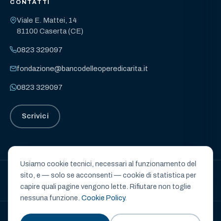
CONTATTI
Viale E. Mattei, 14
81100 Caserta (CE)
0823 329097
fondazione@bancodelleoperedicarita.it
0823 329097
Scrivici
Usiamo cookie tecnici, necessari al funzionamento del
sito, e — solo se acconsenti — cookie di statistica per
BANCO DELLE OPERE DI CARITÀ – ETS
capire quali pagine vengono lette. Rifiutare non toglie
nessuna funzione.
Cookie Policy
.
© 2026 Banco delle Opere di Carità – ETS