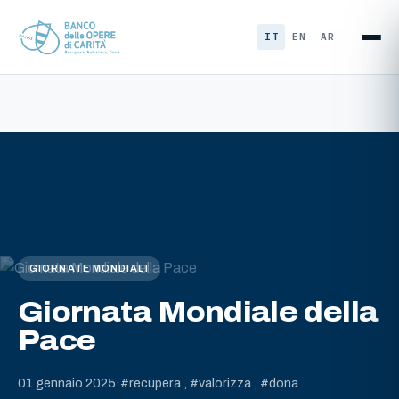
Vai al contenuto
IT
EN
AR
GIORNATE MONDIALI
Giornata Mondiale della
Pace
01 gennaio 2025
·
#recupera , #valorizza , #dona