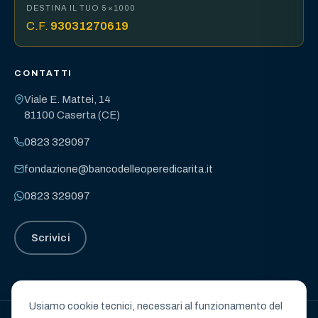
DESTINA IL TUO 5×1000
C.F.
93031270619
CONTATTI
Viale E. Mattei, 14
81100 Caserta (CE)
0823 329097
fondazione@bancodelleoperedicarita.it
0823 329097
Scrivici
Usiamo cookie tecnici, necessari al funzionamento del