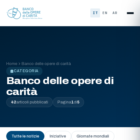
Vai al contenuto
IT
EN
AR
Home
Banco delle opere di carità
CATEGORIA
Banco delle opere di
carità
42
articoli pubblicati
Pagina
1
di
5
Tutte le notizie
Iniziative
Giornate mondiali