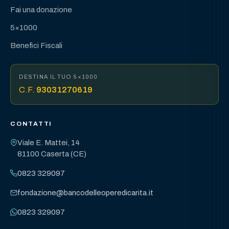
Fai una donazione
5×1000
Benefici Fiscali
DESTINA IL TUO 5×1000
C.F.
93031270619
CONTATTI
Viale E. Mattei, 14
81100 Caserta (CE)
0823 329097
fondazione@bancodelleoperedicarita.it
0823 329097