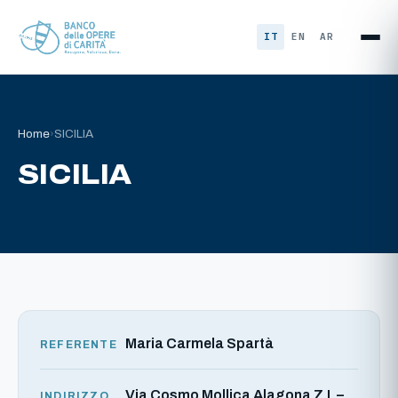
Vai al contenuto
IT
EN
AR
Home
›
SICILIA
SICILIA
Maria Carmela Spartà
REFERENTE
Via Cosmo Mollica Alagona Z.I. –
INDIRIZZO