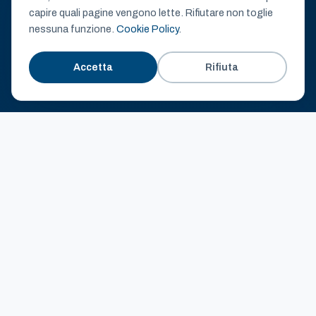
capire quali pagine vengono lette. Rifiutare non toglie
nessuna funzione.
Cookie Policy
.
Accetta
Rifiuta
7 Marzo 2026
Tutta Italia
Data dell'edizione
Supermercati
2026
aderenti
Gratuito per
Migliaia di
tutti
volontari
0€ per le famiglie
In tutta Italia