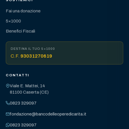
Fai una donazione
5×1000
Benefici Fiscali
DESTINA IL TUO 5×1000
C.F.
93031270619
CONTATTI
Viale E. Mattei, 14
81100 Caserta (CE)
0823 329097
fondazione@bancodelleoperedicarita.it
0823 329097