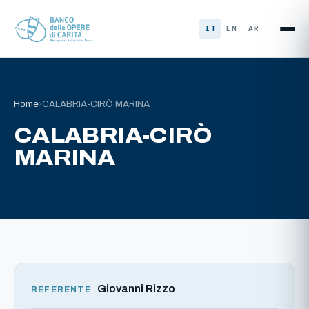
Vai al contenuto
IT
EN
AR
Home
›
CALABRIA-CIRÒ MARINA
CALABRIA-CIRÒ
MARINA
Giovanni Rizzo
REFERENTE